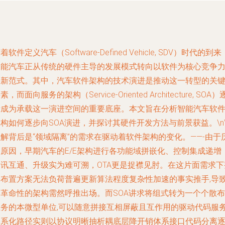
着软件定义汽车（Software-Defined Vehicle, SDV）时代的到来
智能汽车正从传统的硬件主导的发展模式转向以软件为核心竞争
的新范式。其中，汽车软件架构的技术演进是推动这一转型的关
素，而面向服务的架构（Service-Oriented Architecture, SOA）
渐成为承载这一演进空间的重要底座。本文旨在分析智能汽车软
构如何逐步向SOA演进，并探讨其硬件开发方法与前景获益。\n\
解背后是“领域隔离”的需求在驱动着软件架构的变化。——-由于
史原因，早期汽车的E/E架构进行各功能域拼嵌化、控制集成递增
通讯互通、升级实为难可溯，OTA更是捉襟见肘。在这片面需求下
体布置方案无法负荷普遍更新算法程度复杂性加速的事实推手,导
了革命性的架构需然呼推出场。而SOA讲求将组式转为一个个散布
业务的本微型单位,可以随意拼接互相屏蔽且互作用的驱动代码服
体系化路径实则以协议明晰抽析耦底层降开销体系接口代码分离