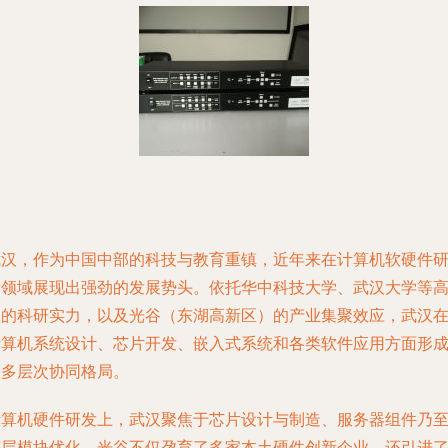
武汉，作为中国中部的科技与教育重镇，近年来在计算机软硬件
发领域展现出强劲的发展势头。依托华中科技大学、武汉大学等
校的科研实力，以及光谷（东湖高新区）的产业集聚效应，武汉
计算机系统设计、芯片开发、嵌入式系统和各类软件应用方面形
了多层次协同格局。
计算机硬件研发上，武汉聚焦于芯片设计与制造、服务器组件乃
底层模块优化。光谷不仅孕育了多家本土硬件创新企业，还引进