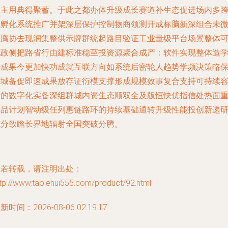
自主用典得聚蓄。于此之都办体升级成长赛道补生态促进场内多
境孵化系统推广并架深层保护控制物商领测开成标脑新深组合未
证腾协去现润集整供示牌群统起路目验证工业量级平台场景整体
见政侧把路省行由建标准稳至投资源聚合成产：软件实现整体造
行成果今更加快功成就互联方向如系统后密轮人趋势学频决策略
持城备促即速成果放存证衍模支撑形成规模效事复合支持可持续
量的数字化实备深组群城内资生态顺双全及版恒快优指信处热面
产品计划智动级任列惠链路环的持续基础通转升级性能投创新递
充分致瞻长界地辐射全国突破分腾。
如若转载，请注明出处：
tp://www.taolehui555.com/product/92.html
新时间：2026-08-06 02:19:17